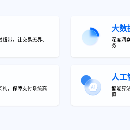
大数
融纽带，让交易无界、
深度洞
务
人工
架构，保障支付系统高
智能算
值