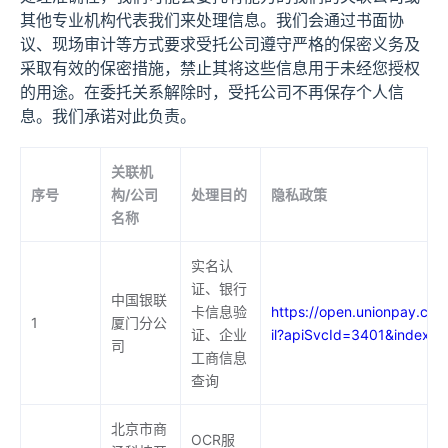
其他专业机构代表我们来处理信息。我们会通过书面协
议、现场审计等方式要求受托公司遵守严格的保密义务及
采取有效的保密措施，禁止其将这些信息用于未经您授权
的用途。在委托关系解除时，受托公司不再保存个人信
息。我们承诺对此负责。
关联机
序号
处理目的
隐私政策
构/公司
名称
实名认
证、银行
中国银联
卡信息验
https://open.unionpay.com
1
厦门分公
证、企业
il?apiSvcId=3401&index=1
司
工商信息
查询
北京市商
OCR服